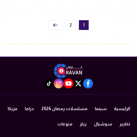
2
1
instagram
tiktok
youtube
twitter
facebook
الرئيسية
سينما
مسلسلات رمضان 2026
دراما
مزيكا
تقارير
سوشيال
ريلز
منوعات