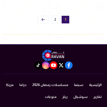
2
1
instagram
tiktok
youtube
twitter
facebook
الرئيسية
سينما
مسلسلات رمضان 2026
دراما
مزيكا
تقارير
سوشيال
ريلز
منوعات