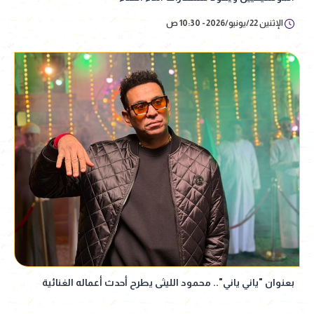
الإثنين 22/يونيو/2026 - 10:30 ص
بعنوان "ياني ياني".. محمود الليثى يطرح أحدث أعماله الغنائية