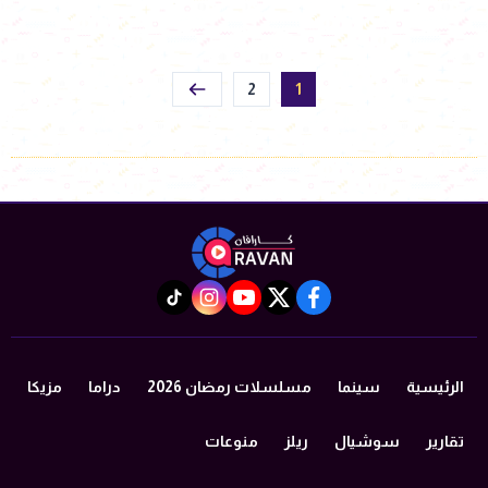
2
1
instagram
tiktok
youtube
twitter
facebook
الرئيسية
سينما
مسلسلات رمضان 2026
دراما
مزيكا
تقارير
سوشيال
ريلز
منوعات