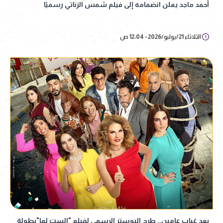
أحمد ماجد يعلن انضمامه إلى فيلم شمس الزناتي رسميًا
الثلاثاء 21/يوليو/2026 - 12:04 ص
بعد غياب عامين.. طرح البوستر الرسمي لفيلم "الست لما"بطولة