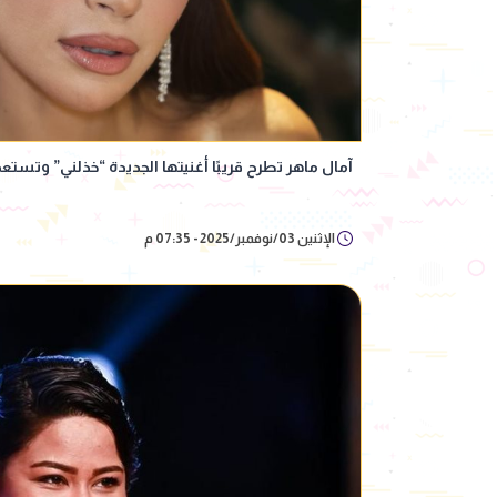
آمال ماهر تطرح قريبًا أغنيتها الجديدة “خذلني” وتستع
الإثنين 03/نوفمبر/2025 - 07:35 م