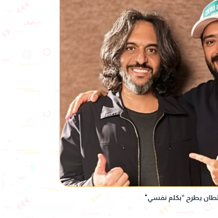
لطان يطرح “بكلم نفسي"