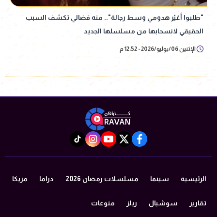
"طلبوا أغيّر هدومي وسط رجالة".. منه فضالي تكشف السبب
الحقيقي لانسحابها من مسلسلها الجديد
الإثنين 06/يوليو/2026 - 12:52 م
instagram
tiktok
youtube
twitter
facebook
الرئيسية
سينما
مسلسلات رمضان 2026
دراما
مزيكا
تقارير
سوشيال
ريلز
منوعات