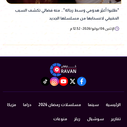
"طلبوا أغيّر هدومي وسط رجالة".. منه فضالي تكشف السبب
الحقيقي لانسحابها من مسلسلها الجديد
الإثنين 06/يوليو/2026 - 12:52 م
instagram
tiktok
youtube
twitter
facebook
الرئيسية
سينما
مسلسلات رمضان 2026
دراما
مزيكا
تقارير
سوشيال
ريلز
منوعات