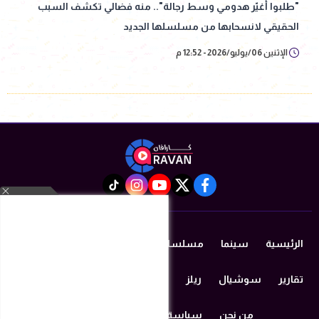
"طلبوا أغيّر هدومي وسط رجالة".. منه فضالي تكشف السبب
الحقيقي لانسحابها من مسلسلها الجديد
الإثنين 06/يوليو/2026 - 12:52 م
instagram
tiktok
youtube
twitter
facebook
الرئيسية
سينما
مسلسلات رمضان 2026
دراما
مزيكا
تقارير
سوشيال
ريلز
منوعات
من نحن
سياسة الخصوصية
اتصل بنا