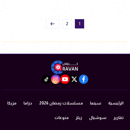
2
1
instagram
tiktok
youtube
twitter
facebook
الرئيسية
سينما
مسلسلات رمضان 2026
دراما
مزيكا
تقارير
سوشيال
ريلز
منوعات