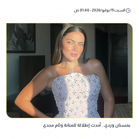
السبت 11/يوليو/2026 - 01:40 ص
بفستان وردي.. أحدث إطلالة للفنانة وئام مجدي