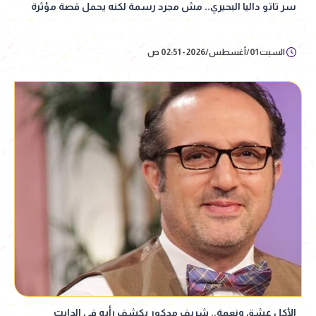
سر تاتو داليا البحيري.. مش مجرد رسمة لكنه يحمل قصة مؤثرة
السبت 01/أغسطس/2026 - 02:51 ص
الأكل عشق ونعمة.. شريف مدكور يكشف رأيه في الدايت