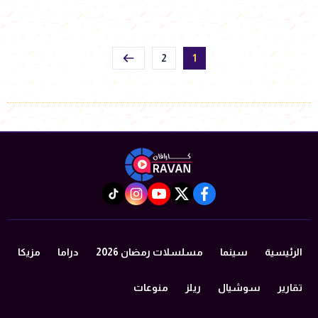
2
1
instagram
tiktok
youtube
twitter
facebook
الرئيسية
سينما
مسلسلات رمضان 2026
دراما
مزيكا
تقارير
سوشيال
ريلز
منوعات