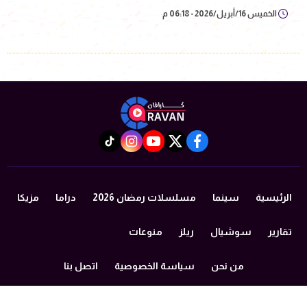
الخميس 16/أبريل/2026 - 06:18 م
instagram
tiktok
youtube
twitter
facebook
الرئيسية
سينما
مسلسلات رمضان 2026
دراما
مزيكا
تقارير
سوشيال
ريلز
منوعات
من نحن
سياسة الخصوصية
اتصل بنا
©2024 caravan All Rights Reserved.