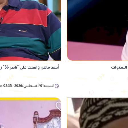
 السنوات
أحمد ماهر: وافقت على "ناصر 56" رغم ضعف الأجر.. بسبب جمال عبد الناصر
السبت 01/أغسطس/2026 - 02:35 ص