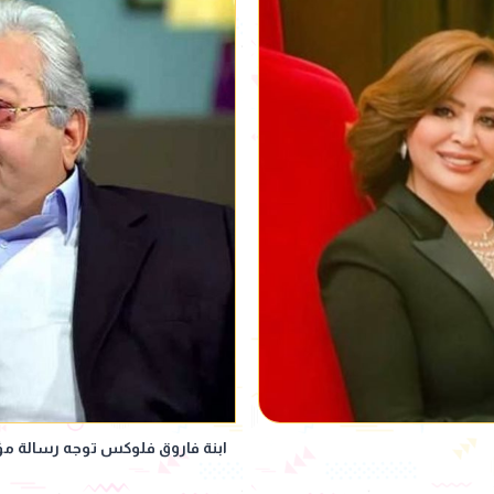
ابنة فاروق فلوكس توجه رسالة مؤث