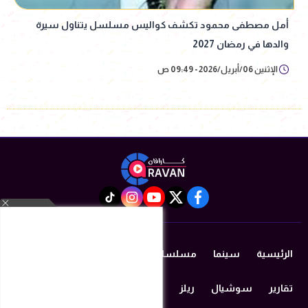
أمل مصطفى محمود تكشف كواليس مسلسل يتناول سيرة
والدها في رمضان 2027
الإثنين 06/أبريل/2026 - 09:49 ص
instagram
tiktok
youtube
twitter
facebook
الرئيسية
سينما
مسلسلات رمضان 2026
دراما
مزيكا
تقارير
سوشيال
ريلز
منوعات