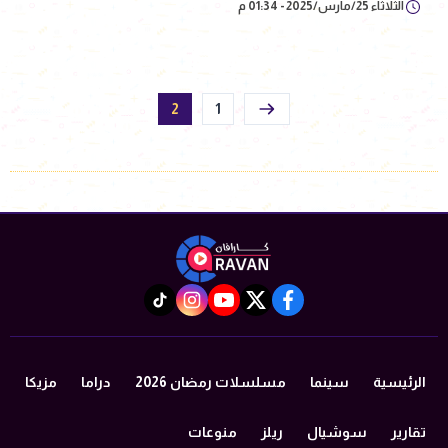
الثلاثاء 25/مارس/2025 - 01:34 م
2
1
instagram
tiktok
youtube
twitter
facebook
الرئيسية
سينما
مسلسلات رمضان 2026
دراما
مزيكا
تقارير
سوشيال
ريلز
منوعات