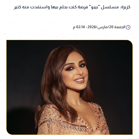
كزبرة: مسلسل "بيبو" فرصة كنت بحلم بيها واستفدت منه كتير
الجمعة 20/مارس/2026 - 02:14 م