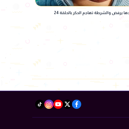
عمرو سعد يطلب يد تارا عماد ووالدها يرفض والشرطة تهاجم الحكر بالحلقة 24
instagram
tiktok
youtube
twitter
facebook