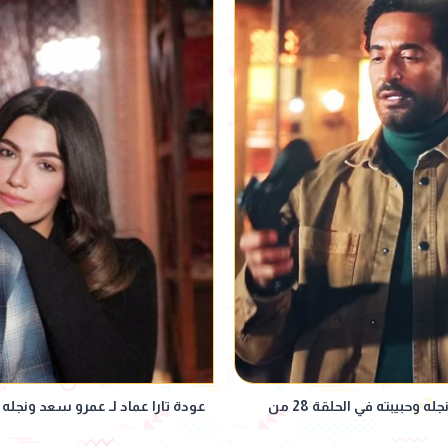
حاتم صلاح يكشف سبب كرهه لـ عمرو سعد ويخطف نجله وحبيبته في الحلقة 28 من
عودة تارا عماد لـ عمرو سعد ونجله يطالبه با