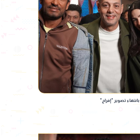
نتهاء تصوير "إفراج"