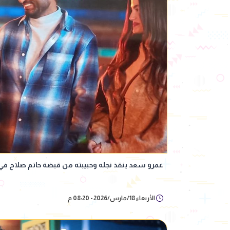
عمرو سعد ينقذ نجله وحبيبته من قبضة حاتم صلاح في الحلقة 29 بمسلس
الأربعاء 18/مارس/2026 - 08:20 م