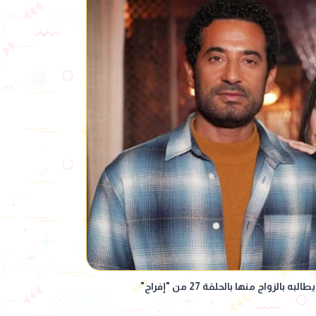
لزواج منها بالحلقة 27 من "إفراج"