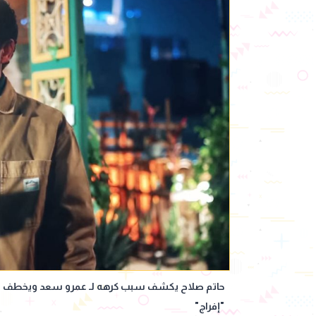
"إفراج"