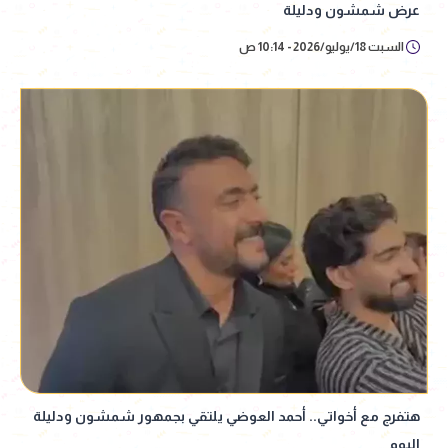
عرض شمشون ودليلة
السبت 18/يوليو/2026 - 10:14 ص
هتفرج مع أخواتي.. أحمد العوضي يلتقي بجمهور شمشون ودليلة
اليوم