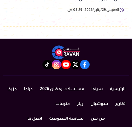
الخميس 29/يناير/2026 - 03:29 ص
instagram
tiktok
youtube
twitter
facebook
الرئيسية
سينما
مسلسلات رمضان 2026
دراما
مزيكا
تقارير
سوشيال
ريلز
منوعات
من نحن
سياسة الخصوصية
اتصل بنا
©2024 caravan All Rights Reserved.