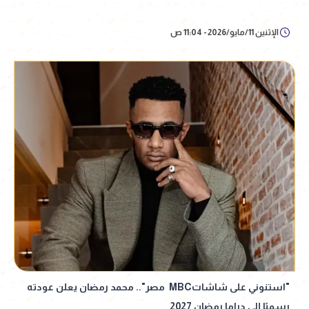
الإثنين 11/مايو/2026 - 11:04 ص
"استنوني على شاشاتMBC مصر".. محمد رمضان يعلن عودته
رسميًا إلى دراما رمضان 2027