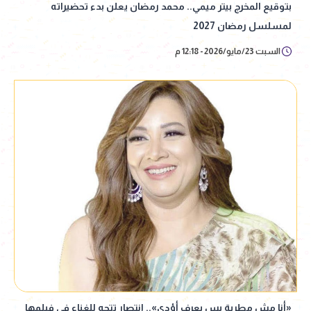
بتوقيع المخرج بيتر ميمي.. محمد رمضان يعلن بدء تحضيراته
لمسلسل رمضان 2027
السبت 23/مايو/2026 - 12:18 م
«أنا مش مطربة بس بعرف أؤدي».. انتصار تتجه للغناء في فيلمها