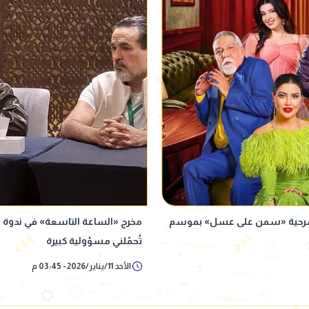
مسرحية «سمن على عسل» بموسم
مخرج «الساعة التاسعة» في ندوة م
تُحمّلني مسؤولية كبيرة
الأحد 11/يناير/2026 - 03:45 م