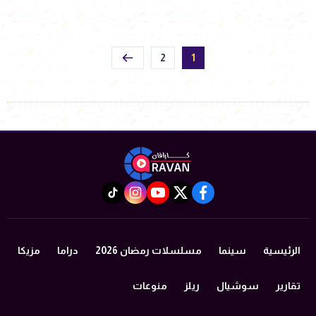
2
1
instagram
tiktok
youtube
twitter
facebook
الرئيسية
سينما
مسلسلات رمضان 2026
دراما
مزيكا
تقارير
سوشيال
ريلز
منوعات