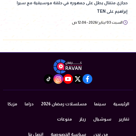
حجازي متقال يطل على جمهوره في حلقة موسيقية مع سيرا
إبراهيم على TEN
السبت 03/يناير/2026 - 12:06 ص
instagram
tiktok
youtube
twitter
facebook
الرئيسية
سينما
مسلسلات رمضان 2026
دراما
مزيكا
تقارير
سوشيال
ريلز
منوعات
من نحن
سياسة الخصوصية
اتصل بنا