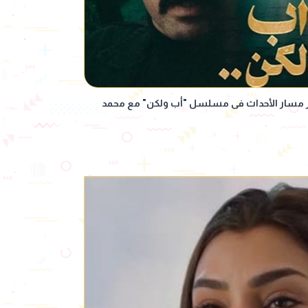
لسمان يغير مسار الأحداث فى مسلسل "أب ولكن" مع محمد