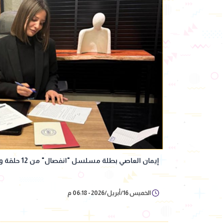
إيمان العاصي بطلة مسلسل "انفصال" من 12 حلقة والعرض على إحدى المنصات
الخميس 16/أبريل/2026 - 06:18 م