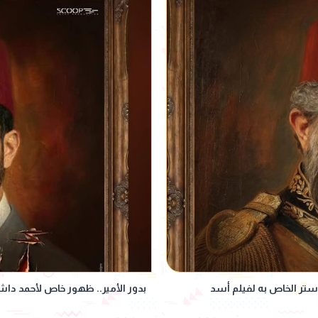
وستر الخاص به لفيلم أسد
بدور الأمير.. ظهور خاص لأحمد دا