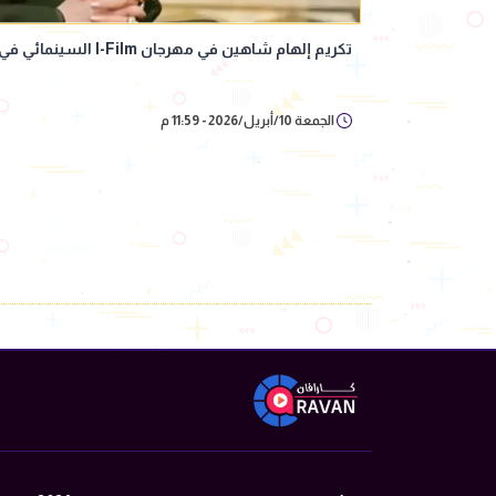
تكريم إلهام شاهين في مهرجان I-Film السينمائي في أبوظبي ورسالة مؤثرة
الجمعة 10/أبريل/2026 - 11:59 م