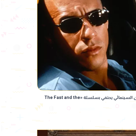
بمناسبة مرور 25 عامًا.. مهرجان كان السينمائي يحتفي بسلسلة «The Fast and the