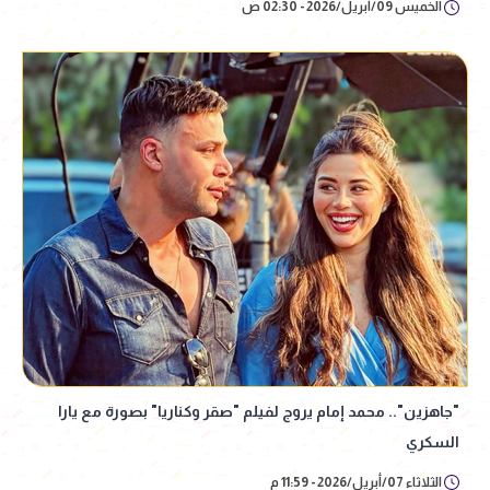
الخميس 09/أبريل/2026 - 02:30 ص
"جاهزين".. محمد إمام يروج لفيلم "صقر وكناريا" بصورة مع يارا
السكري
الثلاثاء 07/أبريل/2026 - 11:59 م