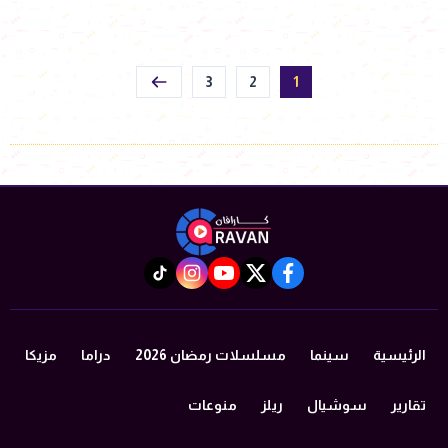
3
2
1
instagram
tiktok
youtube
twitter
facebook
الرئيسية
سينما
مسلسلات رمضان 2026
دراما
مزيكا
تقارير
سوشيال
ريلز
منوعات