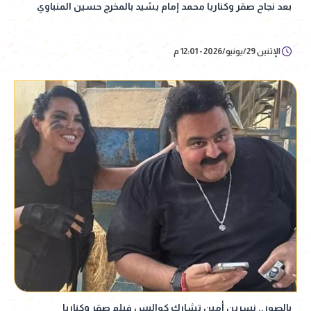
بعد نجاح صقر وكناريا محمد إمام يشيد بالمخرج حسين المنباوي
الإثنين 29/يونيو/2026 - 12:01 م
بالصور.. نسرين أمين تشارك كواليس فيلم صقر وكناريا