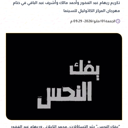
تكريم ريهام عبد الغفور وأحمد مالك وأشرف عبد الباقي في ختام
مهرجان المركز الكاثوليكي للسينما
الجمعة 01/مايو/2026 - 09:29 م
“يفك النحس” يثير التساؤلات..محمد الكيلاني وريهام عبد الغفور