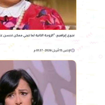
نجوى إبراهيم: "الزوجة التانية لما تيجي ممكن تحسن ع
الإثنين 13/أبريل/2026 - 01:37 م