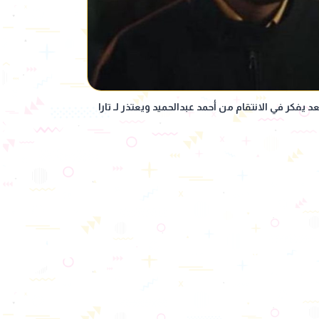
حلقة 9.. عمرو سعد يفكر في الانتقام من أحمد عبدالحميد ويعتذر لـ تارا