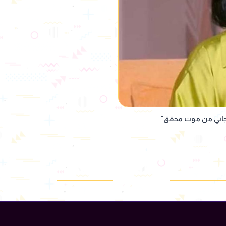
نجاني من موت محقق"