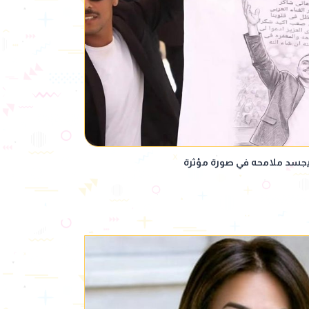
 يجسد ملامحه في صورة مؤثرة