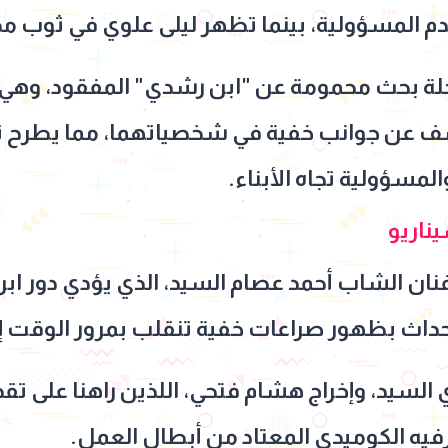
م المسؤولية، بينما تظهر ليلى علوي في ثوب مح
حلة بحث محمومة عن "ابن رشدي" المفقود، وهي 
ف عن جوانب خفية في شخصياتهما، مما يطرح 
مسؤولية تجاه الأبناء.
ناريو
نان الشاب أحمد عصام السيد، الذي يؤدي دور اب
أحداث بظهور صراعات خفية تنقلب بمرور الوقت 
السيد، وإخراج هشام فتحي، اللذين راهنا على تق
ترفيه الكوميدي المعتاد من أبطال العمل.