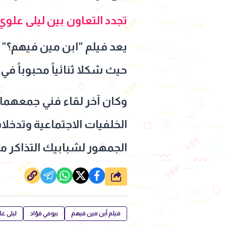
تجدد التعاون بين ليلى علوي
يعد فيلم "ابن مين فيهم؟" 
حيث شكلا ثنائياً محبوباً في 
وكان آخر لقاء فني جمعهما
الخلفيات الاجتماعية وتدخل
الجمهور لشبابيك التذاكر مع
شارك
فيلم أبن مين فيهم
بيومي فؤاد
ليلى عل