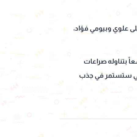
لى علوي وبيومي فؤاد،
ً بتناوله صراعات
نائي ستستمر في جذب