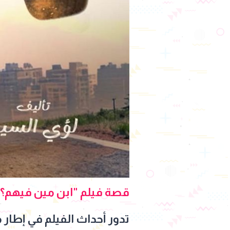
قصة فيلم "ابن مين فيهم؟"
تدور أحداث الفيلم في إطار