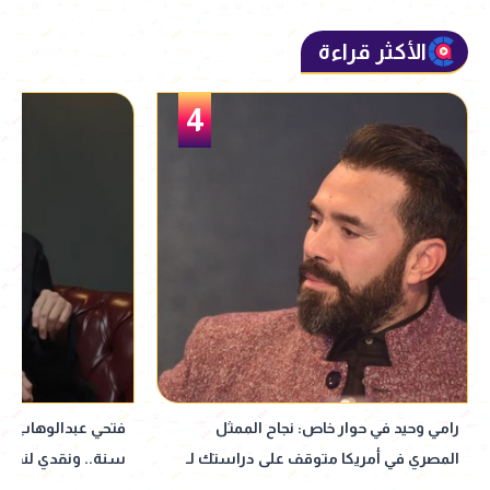
الأكثر قراءة
5
فتحي عبدالوهاب: بتفرج على نفسي بعد
"عاجبني إصراراها"..
سنة.. ونقدي لنفسي بيبقى قاسي جدًا
توجه رسالة دعم لـ