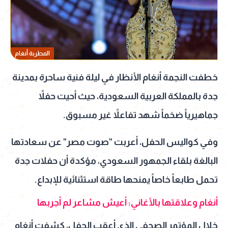
المطربة أنغام
خطفت النجمة أنغام الأنظار في ليلة فنية ساحرة بمدينة
جدة بالمملكة العربية السعودية، حيث أحيت حفلاً
جماهيرياً ضخماً شهد تفاعلاً غير مسبوق.
وفي كواليس الحفل، أعربت "صوت مصر" عن سعادتها
البالغة بلقاء الجمهور السعودي، مؤكدة أن حفلات جدة
تحمل طابعاً خاصاً يمنحها طاقة استثنائية للإبداع.
أنغام وعلاقتها بالأغاني: أعيش مشاعر لم أجربها
خلال المؤتمر الصحفي الذي أعقب الحفل، كشفت أنغام