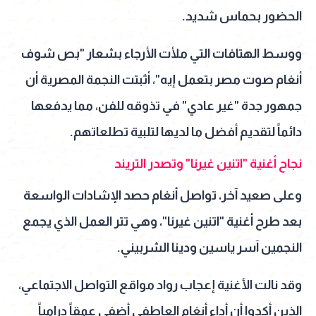
الحضور بحماس شديد.
ووسط الهتافات التي ملأت الأرجاء بشعار "بص شوف
أنغام صوت مصر بتعمل إيه"، أثبتت النجمة المصرية أن
جمهور جدة "غير عادي" في تذوقه للفن، مما يدفعها
دائماً لتقديم أفضل ما لديها لتلبية تطلعاتهم.
نجاح أغنية "اتنين غيرنا" وتصدر التريند
وعلى صعيد آخر، تواصل أنغام حصد الإشادات الواسعة
بعد طرح أغنية "اتنين غيرنا"، وهي تتر العمل الذي يجمع
النجمين آسر ياسين ودينا الشربيني.
وقد نالت الأغنية إعجاب رواد مواقع التواصل الاجتماعي،
الذين أكدوا أن أداء أنغام العاطفي أضفى عمقاً درامياً