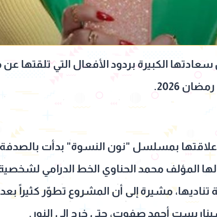
عادتها الكبيرة بردود الأفعال التي تلقتها عن
ن 2026.
علاقتها بمسلسل "نون النسوة" بدأت بالصدفة ا
 لها المؤلف محمد الحناوي الخط الدرامي لشخص
تناديها، مشيرة إلى أن المشروع تطوّر كثيراً ب
سيناريست أحمد صفوت، حتى خرج إلى النور.