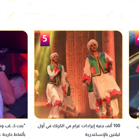
6
أول
"بنت كـ ـلب وخاينة".. حمو بيكا يثير الجدل
بيوصلها لعريس
بألفاظ خارجة على المسرح
يحتفل بزفاف 