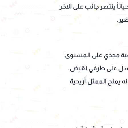
اً ينتصر جانب على الآخر
ير.
هبة مجدي على المستوى
لسل على طرفي نقيض،
ه يمنح الممثل أريحية