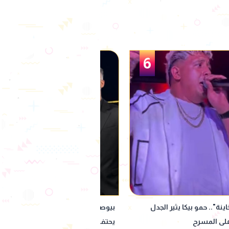
1
ها.. الرابر مروان موسى
إيهاب فهمي يشيد بمسرحية التياترو 
شقيقته
انطلاق عروضها في المهرجان القومي