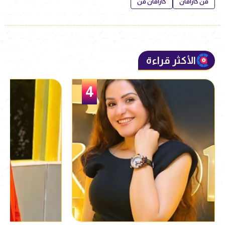
فن كارافان
كارافان فن
الأكثر قراءة
5