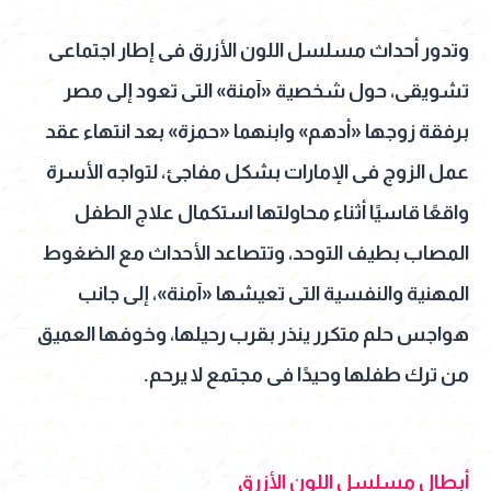
وتدور أحداث مسلسل اللون الأزرق فى إطار اجتماعى
تشويقى، حول شخصية «آمنة» التى تعود إلى مصر
برفقة زوجها «أدهم» وابنهما «حمزة» بعد انتهاء عقد
عمل الزوج فى الإمارات بشكل مفاجئ، لتواجه الأسرة
واقعًا قاسيًا أثناء محاولتها استكمال علاج الطفل
المصاب بطيف التوحد، وتتصاعد الأحداث مع الضغوط
المهنية والنفسية التى تعيشها «آمنة»، إلى جانب
هواجس حلم متكرر ينذر بقرب رحيلها، وخوفها العميق
من ترك طفلها وحيدًا فى مجتمع لا يرحم.
أبطال مسلسل اللون الأزرق