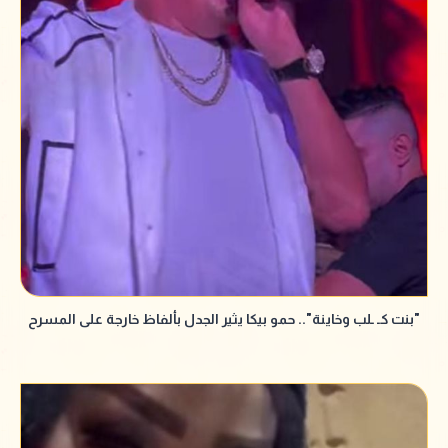
"بنت كـ ـلب وخاينة".. حمو بيكا يثير الجدل بألفاظ خارجة على المسرح