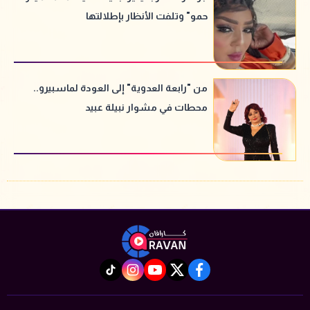
حمو" وتلفت الأنظار بإطلالتها
من "رابعة العدوية" إلى العودة لماسبيرو..
محطات في مشوار نبيلة عبيد
instagram
tiktok
youtube
twitter
facebook