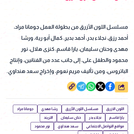
مسلسل اللون الأزرق من بطولة العمل جومانا مراد،
أحمد رزق، نجلاء بدر، أحمد بدير، كمال أبو رية، ورشا
مهدى وحنان سليمان، يارا قاسم، كنزى هلال، نور
محمود والطفل على، إلى جانب عدد من الفنانين، وإنتاج
الباتروس، ومن تأليف مريم نعوم، وإخراج سعد هنداوي.
شارك
اللون الازرق
مسلسل اللون الأزرق
رشا مهدي
جومانا مراد
يارا قاسم
نجلاء بدر
حنان سليمان
التريند
مواقع التواصل الاجتماعي
سعد هنداوي
نور محمود