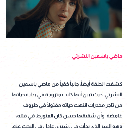
ماضي ياسمين النشرتي
كشفت الحلقة أيضاً، جانباً خفياً من ماضي ياسمين
النشرتي، حيث تبين أنها كانت متزوجة في بداية حياتها
من تاجر مخدرات انتهت حياته مقتولًا في ظروف
غامضة، وأن شقيقها حسن كان المتورط في قتله،
وهو السر الذي بدأت مي ـ شيري عادل في البحث عنه،