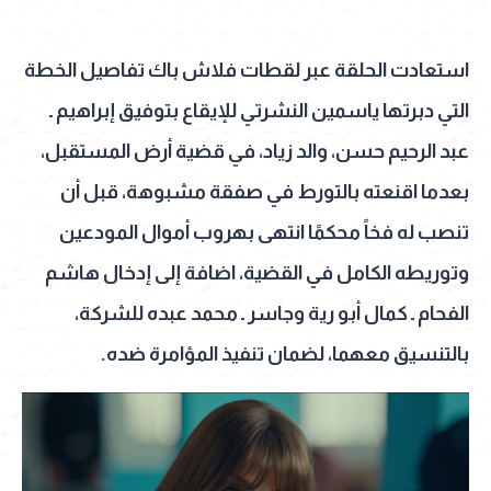
استعادت الحلقة عبر لقطات فلاش باك تفاصيل الخطة
التي دبرتها ياسمين النشرتي للإيقاع بتوفيق إبراهيم ـ
عبد الرحيم حسن، والد زياد، في قضية أرض المستقبل،
بعدما اقنعته بالتورط في صفقة مشبوهة، قبل أن
تنصب له فخاً محكمًا انتهى بهروب أموال المودعين
وتوريطه الكامل في القضية، اضافة إلى إدخال هاشم
الفحام ـ كمال أبو رية وجاسر ـ محمد عبده للشركة،
بالتنسيق معهما، لضمان تنفيذ المؤامرة ضده.