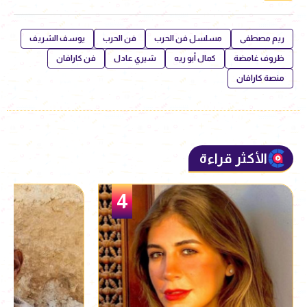
ريم مصطفى
مسلسل فن الحرب
فن الحرب
يوسف الشريف
ظروف غامضة
كمال أبو ريه
شيري عادل
فن كارافان
منصة كارافان
الأكثر قراءة
5