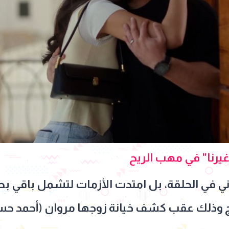
غيرنا" في مهب الريح
ني في الحلقة، بل امتدت الأزمات لتشمل باقي ب
رج وذلك عقب كشف خيانة زوجها مروان (أحمد حس