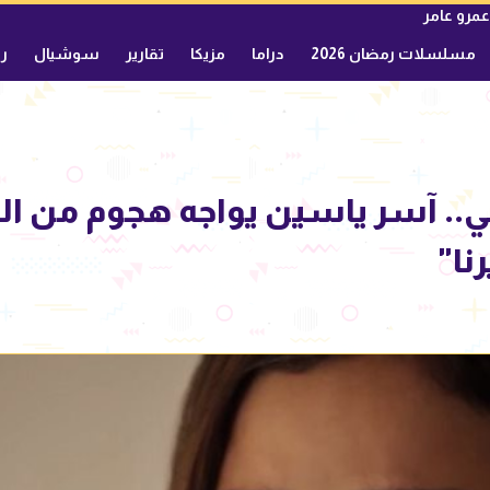
عمرو عامر
مسلسلات رمضان 2026
دراما
مزيكا
تقارير
سوشيال
ري
ي.. آسر ياسين يواجه هجوم من ال
نا"