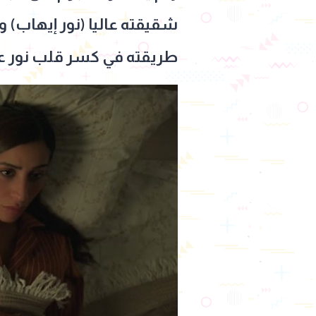
شقيقته عاليا (نور إيهاب) 
طريقته في كسر قلب نور عب