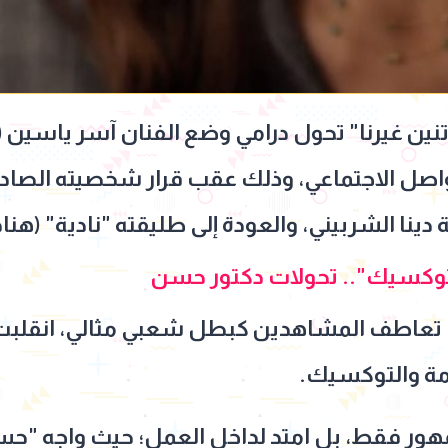
 غيرنا" تحول درامي وضع الفنان آسر ياسين (
اصل الاجتماعي، وذلك عقب قرار شخصيته الصادم 
دينا الشربيني، والعودة إلى طليقته "نادية" (هنا
التوكسيك".. تحولات دكتور حسن
 تعاطف المشاهدين كبطل شعبي مثالي، انقلبت 
مة والتوكسيك.
ور فقط، بل امتد لداخل العمل؛ حيث واجه "حسن" ع