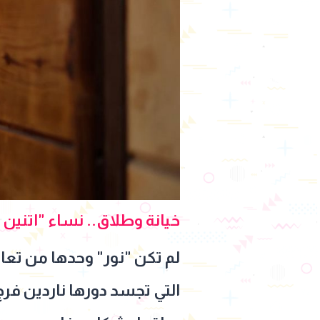
خيانة وطلاق.. نساء "اتنين 
لم تكن "نور" وحدها من تعا
التي تجسد دورها ناردين ف