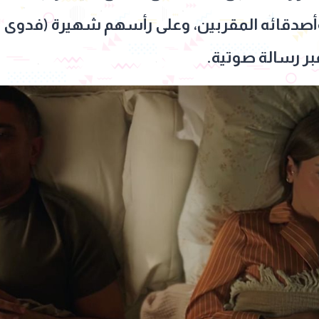
وأصدقائه المقربين، وعلى رأسهم شهيرة (فدوى عا
ر رسالة صوتية.