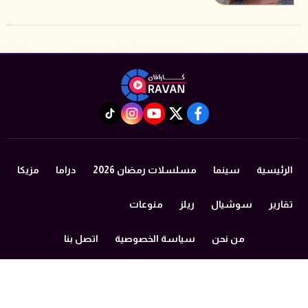
instagram
tiktok
youtube
twitter
facebook
الرئيسية
سينما
مسلسلات رمضان 2026
دراما
مزيكا
تقارير
سوشيال
ريلز
منوعات
من نحن
سياسة الخصوصية
اتصل بنا
©2024 caravan All Rights Reserved.
Powered by