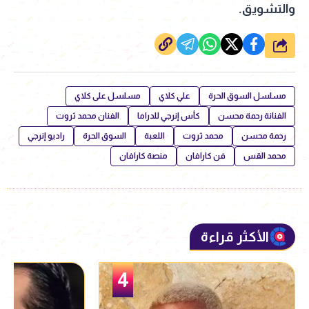
والتشويق.
شارك
مسلسل السوق الحرة
علي كلاي
مسلسل على كلاي
الفنانة رحمة محسن
كأس إنرجي للدراما
الفنان محمد ثروت
رحمة محسن
محمد ثروت
اللعبة
السوق الحرة
راديو إنرجي
محمد القس
فن كارافان
منصة كارافان
الأكثر قراءة
5