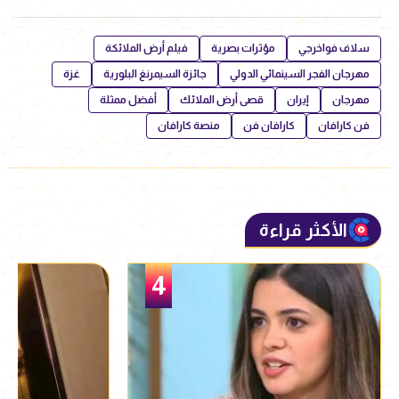
سلاف فواخرجي
مؤثرات بصرية
فيلم أرض الملائكة
مهرجان الفجر السينمائي الدولي
جائزة السيمرنغ البلورية
غزة
مهرجان
إيران
قصى أرض الملائك
أفضل ممثلة
فن كارافان
كارافان فن
منصة كارافان
الأكثر قراءة
5