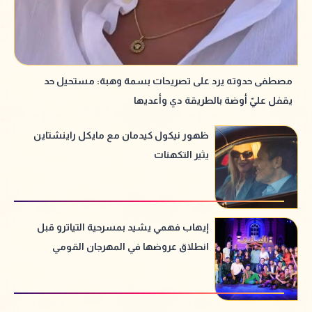
مصطفى حدوته يرد على تصريحات بسمة وهبة: مستحيل حد
يقفل عليّ أوضة بالطريقة دي وأعديها
ظهور نيكول كيدمان مع مايكل راينشتاين
يثير التكهنات
إيهاب فهمي يشيد بمسرحية التياترو قبل
انطلاق عروضها في المهرجان القومي
للمسرح