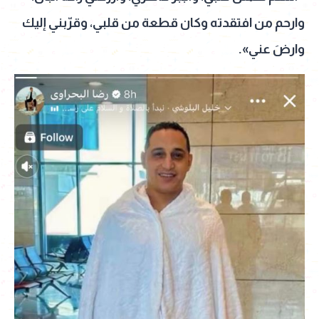
وارحم من افتقدته وكان قطعة من قلبي، وقرّبني إليك
وارضَ عني».