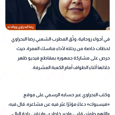
رضا البحراوي ووالدته
في أجواء روحانية، وثّق المطرب الشعبي رضا البحراوي
لحظات خاصة من رحلته لأداء مناسك العمرة، حيث
حرص على مشاركة جمهوره بمقاطع فيديو ظهر
خلالها أثناء الطواف أمام الكعبة المشرفة.
وكتب البحراوي عبر حسابه الرسمي على موقع
«فيسبوك» دعاءً مؤثرًا عبّر فيه عن مشاعره، قال فيه:
«اللهم طمئن قلبي، واجبر خاطري، وارزقني راحة البال،