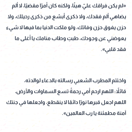
«لم يكن فراقك عليّ هينًا، ولكنه كان أمرًا مقضيًا، لا ألم
يضاهي ألم فقدك، ولا ذكرى أبشع من ذكرى رحيلك، ولا
حزن يفوق حزن وفاتك، ولو ملكت الدنيا بما فيها لا شيء
يعوضني عن وجودك، طبتِ وطاب منامك يا أغلى ما
فقد قلبي».
واختتم المطرب الشعبي رسالته بالدعاء لوالدته،
قائلاً: اللهم ارحم أمي رحمةً تسع السماوات والأرض،
اللهم اجعل قبرها نورًا دائمًا لا ينقطع، واجعلها في جنتك
آمنة مطمئنة يا رب العالمين».