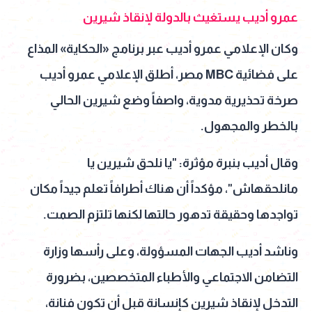
عمرو أديب يستغيث بالدولة لإنقاذ شيرين
وكان الإعلامي عمرو أديب عبر برنامج «الحكاية» المذاع
على فضائية MBC مصر، أطلق الإعلامي عمرو أديب
صرخة تحذيرية مدوية، واصفاً وضع شيرين الحالي
بالخطر والمجهول.
وقال أديب بنبرة مؤثرة: "يا نلحق شيرين يا
مانلحقهاش"، مؤكداً أن هناك أطرافاً تعلم جيداً مكان
تواجدها وحقيقة تدهور حالتها لكنها تلتزم الصمت.
وناشد أديب الجهات المسؤولة، وعلى رأسها وزارة
التضامن الاجتماعي والأطباء المتخصصين، بضرورة
التدخل لإنقاذ شيرين كإنسانة قبل أن تكون فنانة،