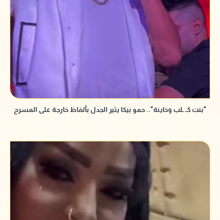
"بنت كـ ـلب وخاينة".. حمو بيكا يثير الجدل بألفاظ خارجة على المسرح