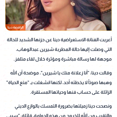
الراقصة دينا
أعربت الفنانة الاستعراضية دينا عن حزنها الشديد للحالة
التي وصلت إليها حالة المطربة شيرين عبدالوهاب،
موجهة لها رسالة مباشرة ومؤثرة خلال لقاء متلفز.
وقالت دينا: "أنا زعلانة منك يا شيرين"، موضحة أن الله
وهبها صوتاً لا يخطئه أحد، لكنها انشغلت بـ "متع الحياة"
الزائلة على حساب فنها وحياتها المستقرة.
ونصحت دينا زميلتها بضرورة التمسك بالوازع الديني
والتقرب من الله للخروج من هذه الدوامة، قائلة: "سيبي