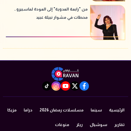
من "رابعة العدوية" إلى العودة لماسبيرو..
محطات في مشوار نبيلة عبيد
instagram
tiktok
youtube
twitter
facebook
الرئيسية
سينما
مسلسلات رمضان 2026
دراما
مزيكا
تقارير
سوشيال
ريلز
منوعات