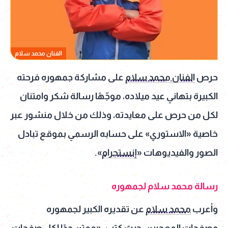
الفنان محمد سلام
حرص
الفنان محمد سلام
على مشاركة جمهوره فرحته
الكبيرة بتهاني عيد ميلاده، موجّهًا رسالة شكر وامتنان
لكل من حرص على معايدته، وذلك من خلال منشور عبر
خاصية «الاستوري» على حسابه الرسمي بموقع تبادل
الصور والفيديوهات «
إنستجرام
».
رسالة محمد سلام لجمهوره
وأعرب
محمد سلام
عن تقديره الكبير لجمهوره
وصفحات المعجبين، حيث كتب: «ممتن جدًا لكل صفحات