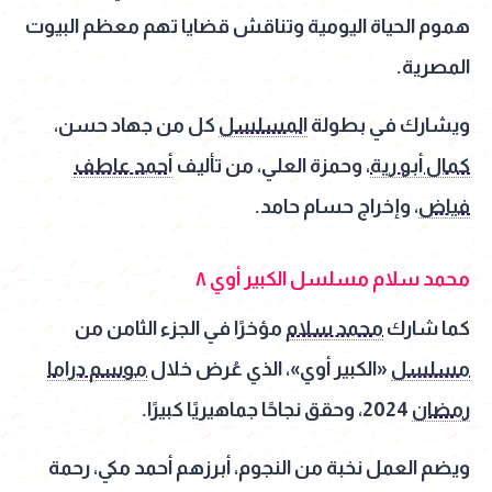
هموم الحياة اليومية وتناقش قضايا تهم معظم البيوت
المصرية.
ويشارك في بطولة
المسلسل
كل من جهاد حسن،
كمال أبو رية
، وحمزة العلي، من تأليف
أحمد عاطف
فياض
، وإخراج حسام حامد.
محمد سلام مسلسل الكبير أوي ٨
كما شارك
محمد سلام
مؤخرًا في الجزء الثامن من
مسلسل
«الكبير أوي»، الذي عُرض خلال
موسم دراما
رمضان
2024، وحقق نجاحًا جماهيريًا كبيرًا.
ويضم العمل نخبة من النجوم، أبرزهم أحمد مكي، رحمة