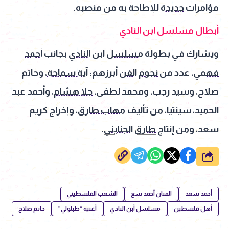
مؤامرات
جديدة
للإطاحة به من منصبه.
أبطال مسلسل ابن النادي
ويشارك في بطولة
مسلسل ابن النادي
بجانب
أحمد
فهمي
، عدد من
نجوم الفن
أبرزهم:
آية سماحة
، وحاتم
صلاح، وسيد رجب، ومحمد لطفى،
جلا هشام
، وأحمد عبد
الحميد، سينتيا، من تأليف
مهاب طارق
، وإخراج كريم
سعد، ومن إنتاج
طارق الجنايني
.
شارك
أحمد سعد
الفنان أحمد سع
الشعب الفلسطيني
أهل فلسطين
مسلسل أبن النادي
أغنية “طبلولي”
حاتم صلاح