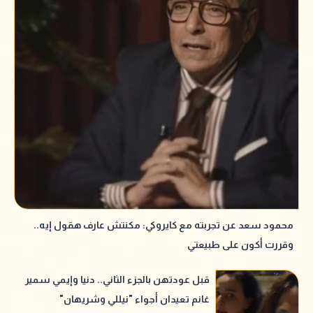
محمود سعد عن تجربته مع كايروكي: مكنتش عارف هقول إيه..
وقررت أكون على طبيعتي
قبل عودتهن بالجزء الثاني.. دنيا وإيمي سمير
غانم تعيدان أجواء "نيللي وشريهان"