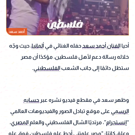
أحمد سعد
أحيا
الفنان أحمد سعد
حفله الغنائي في
ألمانيا
، حيث وجّه
خلاله رسالة دعم لأهل فلسطين، مؤكدًا أن مصر
ستظل دائمًا إلى جانب الشعب
الفلسطيني
.
وظهر سعد في مقطع فيديو نشره عبر
حسابه
الرسمي
على موقع تبادل الصور والفيديوهات العالمي
“
إنستجرام
”، مرتديًا الشال الفلسطيني والعلم
المصري
،
وعلق كاتبًا: "مصر علمتني أحط علم فلسطين فوق علم