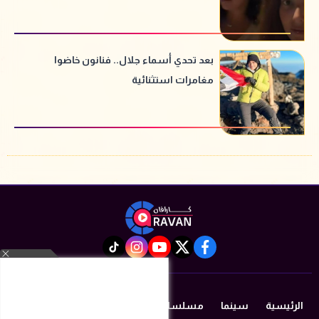
بعد تحدي أسماء جلال.. فنانون خاضوا
مغامرات استثنائية
instagram
tiktok
youtube
twitter
facebook
الرئيسية
سينما
مسلسلات رمضان 2026
دراما
مزيكا