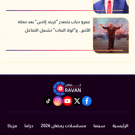
عمرو دياب يتصدر "تريند إكس" بعد حفله
الأخير.. و"لولا البنات" تشعل التفاعل
instagram
tiktok
youtube
twitter
facebook
الرئيسية
سينما
مسلسلات رمضان 2026
دراما
مزيكا