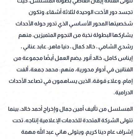
تتولى الفنانة إيمان العاصي بطولة المسلسل، حيث
تجسد دور الأخت الوحيدة لثلاثة أشقاء، وتكون
شخصيتها المحور الأساسي الذي تدور حوله الأحداث
يشاركها البطولة نخبة من النجوم المتميزين، منهم
رشدي الشامي ، خالد كمال ، دنيا ماهر، عابد عناني ،
إيناس كامل، خالد أنور ،يضم العمل أيضًا مجموعة من
الفنانين في أدوار محورية، منهم: محمد جمعة، ألفت
إمام، وعلاء قوقة، الذين يساهمون في تصاعد الأحداث
الدرامية.
المسلسل من تأليف أمين جمال وإخراج أحمد خالد، بينما
تتولى الشركة المتحدة للخدمات الإعلامية إنتاجه، تحت
إشراف عام دينا كريم، ويتولى هاني عبد الله مهمة