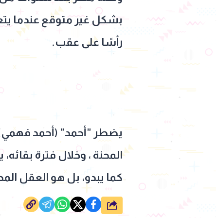
بشكل غير متوقع عندما يتع
رأسًا على عقب.
يضطر "أحمد" (أحمد فهمي) ل
المحنة ، وخلال فترة بقائه،
كما يبدو، بل هو العقل المد
شارك