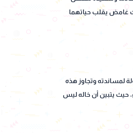
دث غامض يقلب حياتهما
لة لمساندته وتجاوز هذه
، حيث يتبين أن خاله ليس