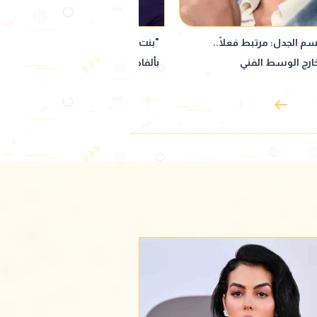
ينة".. حمو بيكا يثير الجدل
رامي وحيد لـ كرافان: مشاركتي في بطو
على المسرح
"عالم كليرمونت" الأمريكي مختلفة وتم 
من 100 ممثل