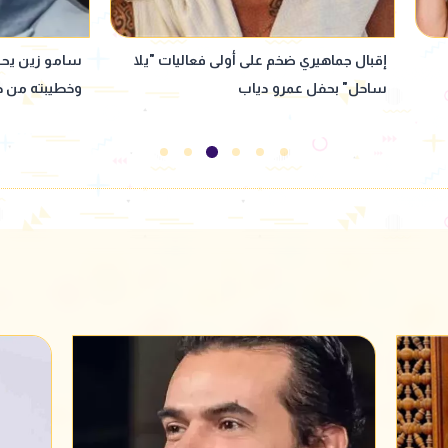
ا
سامو زين يحسم الجدل: مرتبط فعلًا..
"بنت كـ ـلب وخا
وخطيبته من خارج الوسط الفني
بألفاظ خارجة 