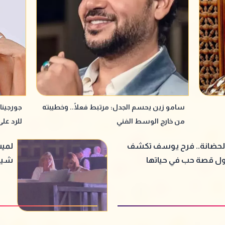
سامو زين يحسم الجدل: مرتبط فعلًا.. وخطيبته
جورجينا
من خارج الوسط الفني
للرد عل
لحضانة.. فرح يوسف تكشف
لميس
ول قصة حب في حياتها
شيري