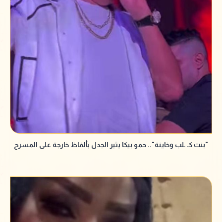
"بنت كـ ـلب وخاينة".. حمو بيكا يثير الجدل بألفاظ خارجة على المسرح