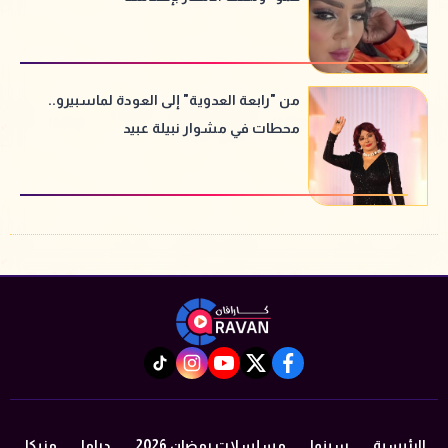
من "رابعة العدوية" إلى العودة لماسبيرو..
محطات في مشوار نبيلة عبيد
instagram
tiktok
youtube
twitter
facebook
الرئيسية
سينما
مسلسلات رمضان 2026
دراما
مزيكا