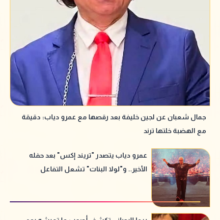
جمال شعبان عن لجين خليفة بعد رقصها مع عمرو دياب: دقيقة
مع الهضبة خلتها ترند
عمرو دياب يتصدر "تريند إكس" بعد حفله
الأخير.. و"لولا البنات" تشعل التفاعل
ريما الرحباني تكشف أصعب ما تعيشه بعد