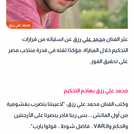
محمد علي رزق
عبّر الفنان
محمد علي رزق
عن استيائه من قرارات
التحكيم خلال المباراة، مؤكدًا ثقته في قدرة منتخب مصر
على تحقيق الفوز.
محمد علي رزق يهاجم التحكيم
وكتب الفنان محمد علي رزق: "لاعيبتنا بتضرب بغشومية
من أول الماتش... بس ربنا قادر ينصرنا على الأرجنتين
والحكم والـVAR.. فاضل شوط.. قولوا يارب".