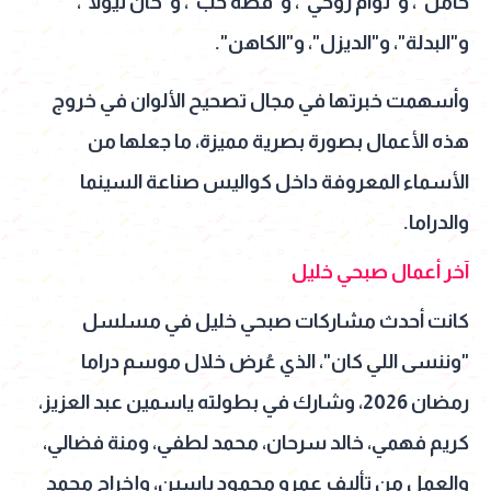
حامل"، و"توأم روحي"، و"قصة حب"، و"خان تيولا"،
و"البدلة"، و"الديزل"، و"الكاهن".
وأسهمت خبرتها في مجال تصحيح الألوان في خروج
هذه الأعمال بصورة بصرية مميزة، ما جعلها من
الأسماء المعروفة داخل كواليس صناعة السينما
والدراما.
آخر أعمال صبحي خليل
كانت أحدث مشاركات صبحي خليل في مسلسل
"وننسى اللي كان"، الذي عُرض خلال موسم دراما
رمضان 2026، وشارك في بطولته ياسمين عبد العزيز،
كريم فهمي، خالد سرحان، محمد لطفي، ومنة فضالي،
والعمل من تأليف عمرو محمود ياسين، وإخراج محمد