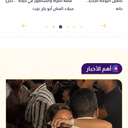
"قصة المرأة والساطور في حياته".. ذكرى
الفنان رامي وحيد لـ
ميلاد الفنان أبو بكر عزت
كليرمونت أصعب حاج
نعرف بعض
أهم الأخبار