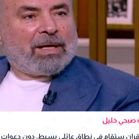
 صبحي خليل
قران ستقام في نطاق عائلي بسيط، دون دعوات 