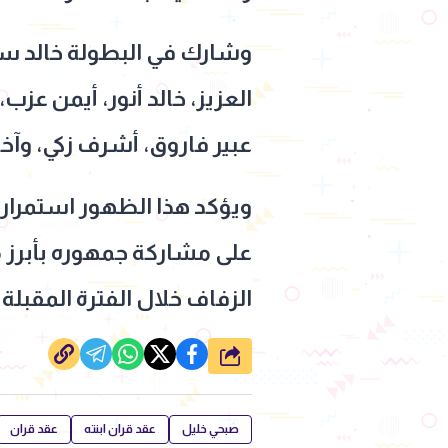
وشارك في البطولة خالد سرحا
العزيز، خالد أنور، أيمن عز
عبير فاروق، أشرف زكي، وآخ
ويؤكد هذا الظهور استمرار 
على مشاركة جمهوره بأبرز م
الزفاف خلال الفترة المقبلة
شارك
صبحي خليل
عقد قران ابنته
عقد قران