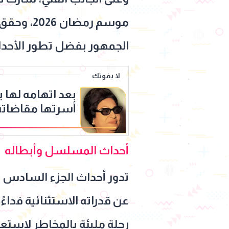
موسم رمض
الجمهور بفضل تطور الأحداث
لا يفوتك
بعد اتهامه لها با
أسرتها مقاضاته.
الصباغ يعتذر: ك
كلثوم
أحداث المسلسل وأبطاله
تدور أحداث الجزء السادس ح
عن قدراته الاستثنائية فدا
رحلة مليئة بالمخاطر لاستعا