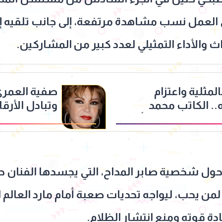
ان 2026، وحقق العمل نسب مشاهدة مرتفعة، إلى جانب ت
 والأداء التمثيلي لعدد كبير من المشاركين.
لمثلية واعتزام
صفية العمري
. الكاتب محمد
وتبادل الأر
ان قصدي إنصاف أم
ول شخصية صابر المداح، التي يجسدها الفنان حم
ءً لمن يحب، ليواجه تحديات صعبة أمام مارد الع
دة قوته ومنع انتشار الظلام.