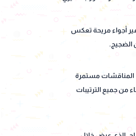
فير أجواء مريحة تعكس
 الضجيج.
لت المناقشات مستمرة
ء من جميع الترتيبات
ح، الذي عرض خلال