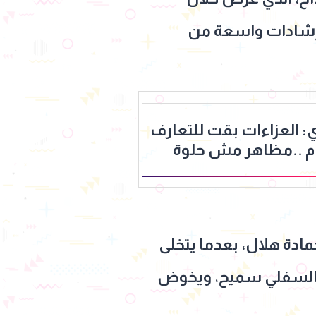
لقيه إشادات واسعة من
: العزاءات بقت للتعارف
قام ..مظاهر مش حلوة
ادة هلال، بعدما يتخلى
الم السفلي سميح، ويخوض