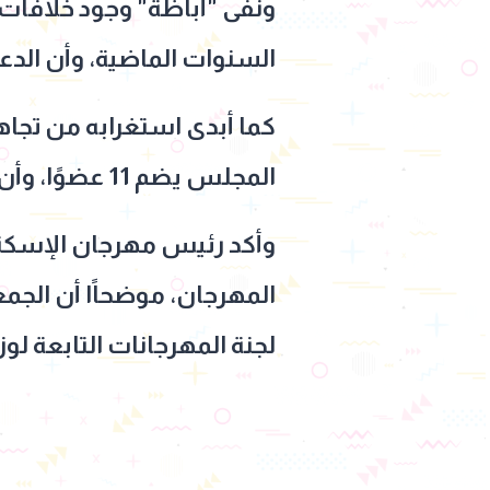
ونفى "أباظة" وجود خلافات
السنوات الماضية، وأن الد
كما أبدى استغرابه من تجاه
المجلس يضم 11 عضوًا، وأن رأي الأغلبية لم يؤخذ في الاعتبار خلال الأزمة.
وأكد رئيس مهرجان الإسكند
المهرجان، موضحاًا أن الجمع
لجنة المهرجانات التابعة لوزا