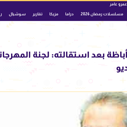
عمرو عامر
مسلسلات رمضان 2026
دراما
مزيكا
تقارير
سوشيال
ري
 أباظة بعد استقالته: لجنة المهرجا
يو