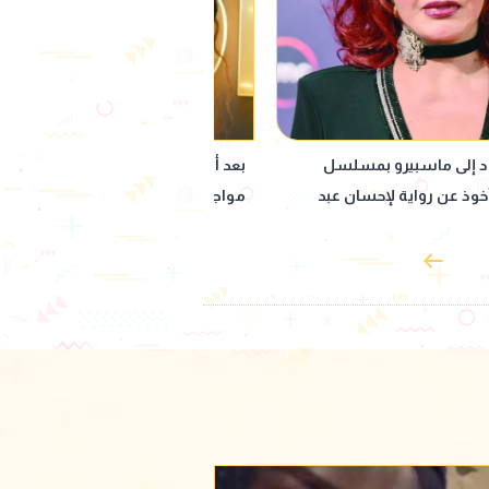
 محمد.. فنانون دخلوا في
"بنت كـ ـلب وخاينة".. حمو بيكا يثير الجد
ية وصلت للمحاكم
بألفاظ خارجة على المسرح