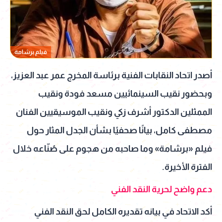
فيلم برشامة
أصدر اتحاد النقابات الفنية برئاسة المخرج عمر عبد العزيز،
وبحضور نقيب السينمائيين مسعد فودة ونقيب
الممثلين الدكتور أشرف زكي ونقيب الموسيقيين الفنان
مصطفى كامل، بيانًا صحفيًا بشأن الجدل المثار حول
فيلم «برشامة» وما صاحبه من هجوم على صُنّاعه خلال
الفترة الأخيرة.
دعم واضح لحرية النقد الفني
أكد الاتحاد في بيانه تقديره الكامل لحق النقد الفني