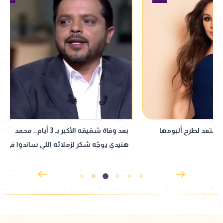
بعد وفاة شقيقه الأكبر بـ 3 أيام.. محمد
أنا معزوم.. محمود 
هنيدي يوجّه شكر لزملائه اللي ساندوا في
مع شيرين في السا
الجنازة