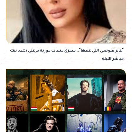
"عايز فلوسي اللي عندها".. مخترق حساب حورية فرغلي يهدد ببث
مباشر الليلة