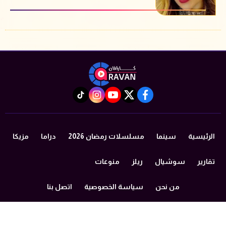
instagram
tiktok
youtube
twitter
facebook
الرئيسية
سينما
مسلسلات رمضان 2026
دراما
مزيكا
تقارير
سوشيال
ريلز
منوعات
من نحن
سياسة الخصوصية
اتصل بنا
©2024 caravan All Rights Reserved.
Powered by