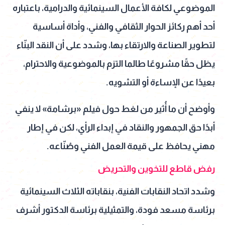
الموضوعي لكافة الأعمال السينمائية والدرامية، باعتباره
أحد أهم ركائز الحوار الثقافي والفني، وأداة أساسية
لتطوير الصناعة والارتقاء بها، وشدد على أن النقد البنّاء
يظل حقًا مشروعًا طالما التزم بالموضوعية والاحترام،
بعيدًا عن الإساءة أو التشويه.
وأوضح أن ما أُثير من لغط حول فيلم «برشامة» لا ينفي
أبدًا حق الجمهور والنقاد في إبداء الرأي، لكن في إطار
مهني يحافظ على قيمة العمل الفني وصُنّاعه.
رفض قاطع للتخوين والتحريض
وشدد اتحاد النقابات الفنية، بنقاباته الثلاث السينمائية
برئاسة مسعد فودة، والتمثيلية برئاسة الدكتور أشرف